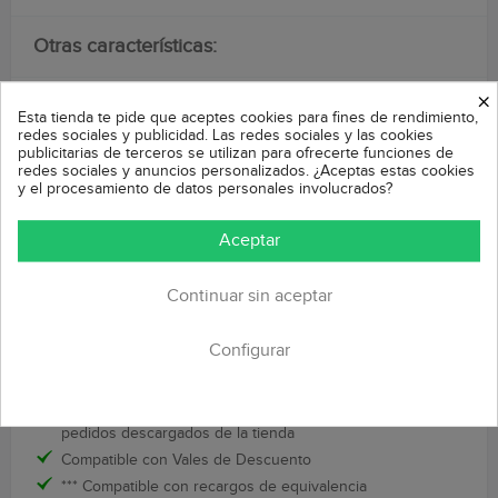
Otras características:
×
Permite seleccionar los clientes y pedidos que desee
Esta tienda te pide que aceptes cookies para fines de rendimiento,
redes sociales y publicidad. Las redes sociales y las cookies
descargar hacía FactuSOL filtrando por ID de cliente o
publicitarias de terceros se utilizan para ofrecerte funciones de
Pedido
redes sociales y anuncios personalizados. ¿Aceptas estas cookies
y el procesamiento de datos personales involucrados?
Los futuros clientes y pedidos ya generarán
automáticamente los ficheros de importación a FactuSOL
Aceptar
Permite configurar los IVAs de sus pedidos para que se
correpondan con los de su FactuSOL
Continuar sin aceptar
Permite seleccionar si se desea incluir los gastos de envío
en los pedidos o no
Configurar
Permite asociar las formas de cobro para poder ser
incluidos en los pedidos descargados
Permite cambiar el número de serie asociado a los
pedidos descargados de la tienda
Compatible con Vales de Descuento
*** Compatible con recargos de equivalencia