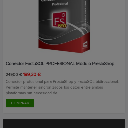
Conector FactuSOL PROFESIONAL Módulo PrestaShop
Precio
Precio
199,20 €
249,00 €
base
Conector profesional para PrestaShop y FactuSOL bidireccional.
Permite mantener sincronizados los datos entre ambas
plataformas sin necesidad de...
COMPRAR