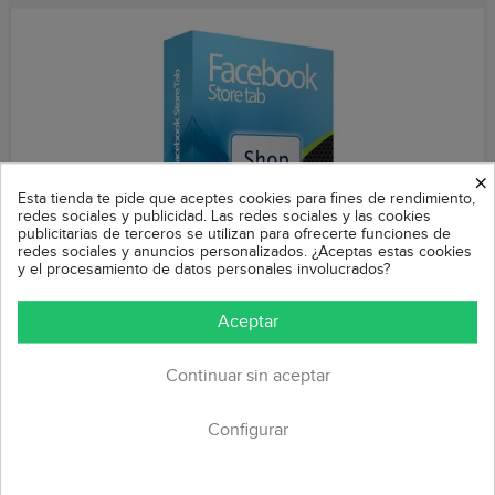
×
Esta tienda te pide que aceptes cookies para fines de rendimiento,
redes sociales y publicidad. Las redes sociales y las cookies
publicitarias de terceros se utilizan para ofrecerte funciones de
redes sociales y anuncios personalizados. ¿Aceptas estas cookies
y el procesamiento de datos personales involucrados?
Aceptar
Sincroniza tu catálogo con las redes sociales de Meta
Módulo Prestashop
Continuar sin aceptar
Precio
49,99 €
Automatiza la actualización de tu catálogo de productos en Meta
Configurar
Facebook e Instagram. Usa tu catálogo siempre sincronizado para
crear Reels,...