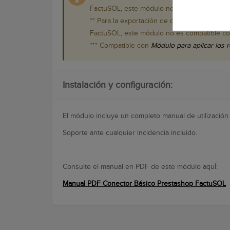
FactuSOL, este módulo no es compatible co
** Para la exportación de combinaciones e
FactuSOL, este módulo no es compatible co
*** Compatible con
Módulo para aplicar los 
Instalación y configuración:
El módulo incluye un completo manual de utilización
Soporte ante cualquier incidencia incluido.
Consulte el manual en PDF de este módulo aquÍ:
Manual PDF Conector Básico Prestashop FactuSOL