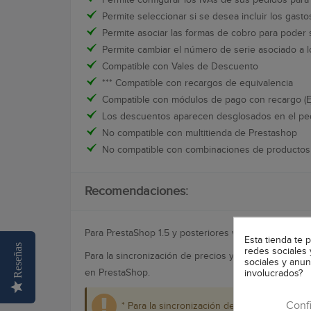
Permite seleccionar si se desea incluir los gast
Permite asociar las formas de cobro para poder 
Permite cambiar el número de serie asociado a 
Compatible con Vales de Descuento
*** Compatible con recargos de equivalencia
Compatible con módulos de pago con recargo (E
Los descuentos aparecen desglosados en el p
No compatible con multitienda de Prestashop
No compatible con combinaciones de producto
Recomendaciones:
Para PrestaShop 1.5 y posteriores versiones recomend
Esta tienda te 
Reseñas
redes sociales 
Para la sincronización de precios y stock de produ
sociales y anu
en PrestaShop.
involucrados?
Conf
* Para la sincronización de combinaciones