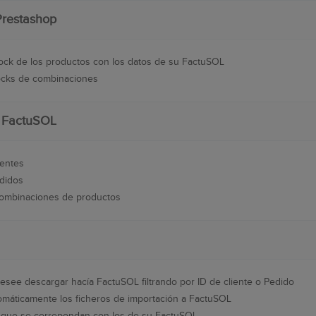
Prestashop
tock de los productos con los datos de su FactuSOL
tocks de combinaciones
a FactuSOL
ientes
edidos
combinaciones de productos
desee descargar hacía FactuSOL filtrando por ID de cliente o Pedido
tomáticamente los ficheros de importación a FactuSOL
a que se correpondan con los de su FactuSOL