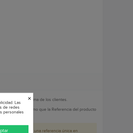
×
portación más óptima de los clientes.
licidad. Las
es de redes
actuSOL sea el mismo que la Referencia del producto
os personales
ptar
cto diferente con una referencia única en