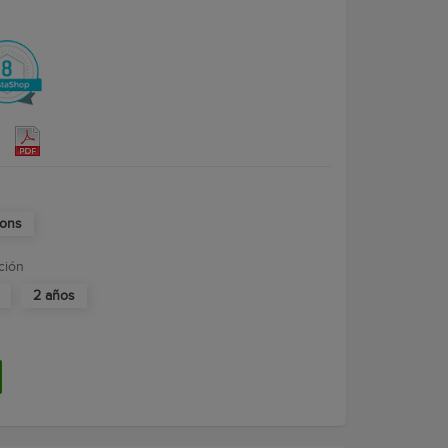
ions
ción
2 años