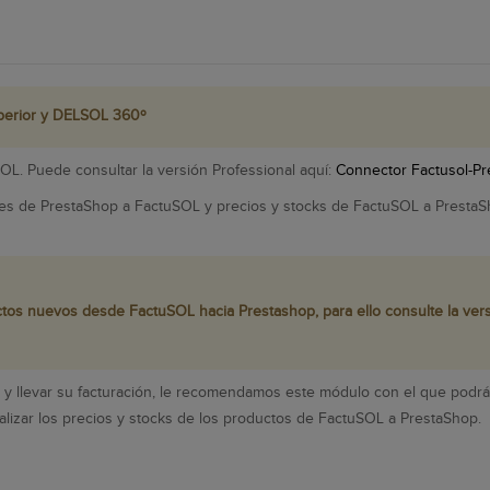
perior y DELSOL 360º
L. Puede consultar la versión Professional aquí:
Connector Factusol-Pr
entes de PrestaShop a FactuSOL y precios y stocks de FactuSOL a Presta
tos nuevos desde FactuSOL hacia Prestashop, para ello consulte la vers
as y llevar su facturación, le recomendamos este módulo con el que pod
ualizar los precios y stocks de los productos de FactuSOL a PrestaShop.