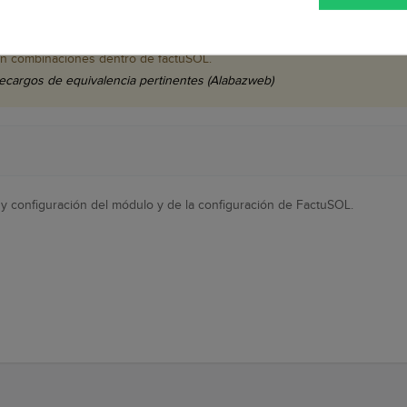
n combinaciones dentro de factuSOL.
s necesario que cada combinación de Prestashop conste como un product
n combinaciones dentro de factuSOL.
recargos de equivalencia pertinentes (Alabazweb)
 y configuración del módulo y de la configuración de FactuSOL.