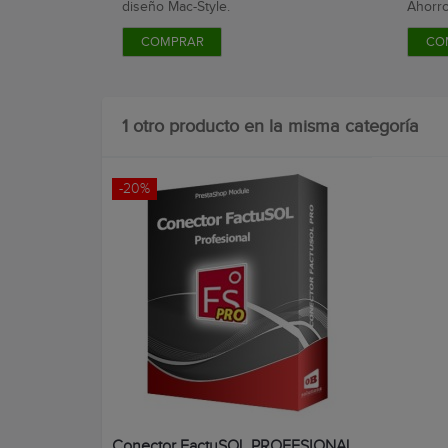
diseño Mac-Style.
Ahorr
con...
COMPRAR
CO
1 otro producto en la misma categoría
-20%
Conector FactuSOL PROFESIONAL