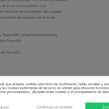
os de envío en los pedidos o no
ser incluidos en los pedidos descargados
los pedidos descargados de la tienda
j: Paypal AW y MegaContrareembolso)
edido FactuSOL
s de FactuSOL
amos utilizar la configuración de registro en 1 único paso, para una ex
pide que aceptes cookies para fines de rendimiento, redes sociales y pub
y las cookies publicitarias de terceros se utilizan para ofrecerte funcion
ctos de FactuSOL a PrestaShop es necesario que el Código de artículo F
ncios personalizados. ¿Aceptas estas cookies y el procesamiento de dat
igurar
Continuar sin aceptar
Ace
 es necesario que cada combinación de Prestashop conste como un produ