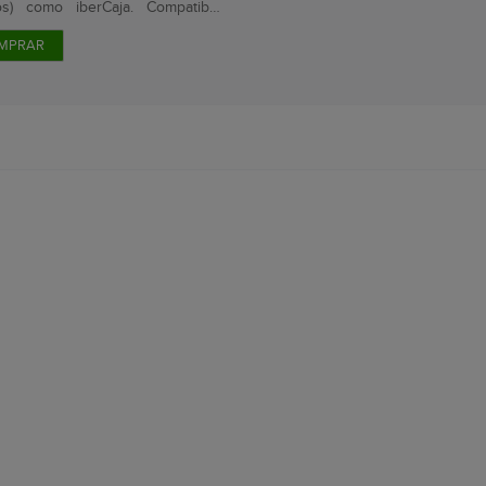
os) como iberCaja. Compatible
MPRAR