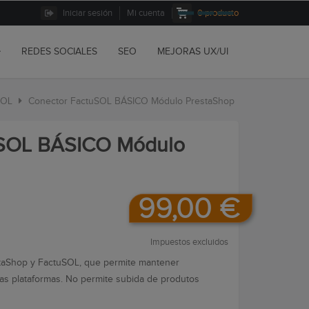
Iniciar sesión
Mi cuenta
0
producto
REDES SOCIALES
SEO
MEJORAS UX/UI
SOL
Conector FactuSOL BÁSICO Módulo PrestaShop
uSOL BÁSICO Módulo
99,00 €
Impuestos excluidos
taShop y FactuSOL, que permite mantener
as plataformas. No permite subida de produtos