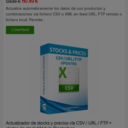
Precio
Precio
110,49 €
129,99 €
base
Actualice automáticamente los datos de sus productos y
combinaciones vía fichero CSV o XML en feed URL, FTP remoto o
fichero local. Permite...
COMPRAR
Actualizador de stocks y precios vía CSV / URL / FTP +