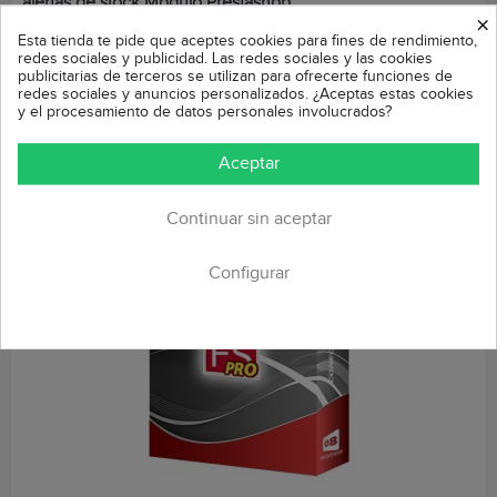
alertas de stock Módulo Prestashop
×
Esta tienda te pide que aceptes cookies para fines de rendimiento,
Precio
59,99 €
redes sociales y publicidad. Las redes sociales y las cookies
Permite actualizar el stock y precios de productos de forma
publicitarias de terceros se utilizan para ofrecerte funciones de
redes sociales y anuncios personalizados. ¿Aceptas estas cookies
masiva y automática a través de importación de un fichero CSV,
y el procesamiento de datos personales involucrados?
una URL, un FTP o un...
COMPRAR
Aceptar
Continuar sin aceptar
-20%
Configurar