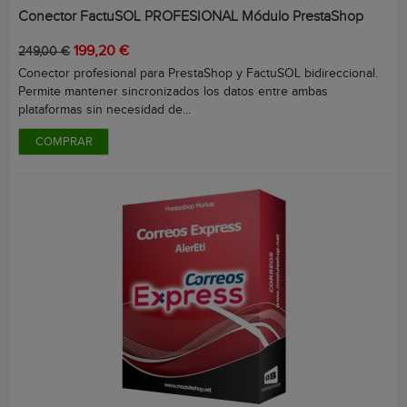
Conector FactuSOL PROFESIONAL Módulo PrestaShop
Precio
Precio
199,20 €
249,00 €
base
Conector profesional para PrestaShop y FactuSOL bidireccional.
Permite mantener sincronizados los datos entre ambas
plataformas sin necesidad de...
COMPRAR